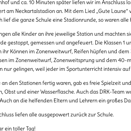
hof und ca. 10 Minuten später liefen wir im Anschluss lo
ert am Neckartalstadion an. Mit dem Lied „Gute Laune“ w
 lief die ganze Schule eine Stadionrunde, so waren alle
ngen alle Kinder an ihre jeweilige Station und machten sic
de gestoppt, gemessen und angefeuert. Die Klassen 1 u
n ihr Können im Zonenweitwurf, Reifen hüpfen und dem 
ssen im Zonenweitwurf, Zonenweitsprung und dem 40-m-S
n nur gelingen, weil jeder im Sportunterricht intensiv au
le an den Stationen fertig waren, gab es freie Spielzeit u
n, Obst und einer Wasserflasche. Auch das DRK-Team war
 Auch an die helfenden Eltern und Lehrern ein großes D
hluss liefen alle ausgepowert zurück zur Schule.
r ein toller Tag!