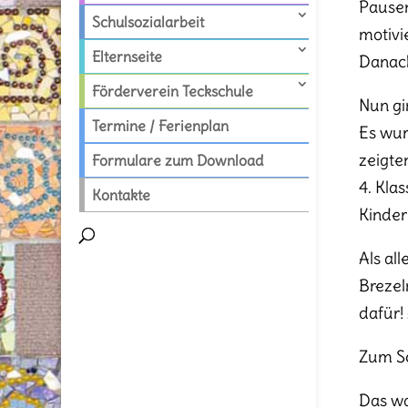
Pausen
Schulsozialarbeit
motivi
Elternseite
Danach
Förderverein Teckschule
Nun gi
Termine / Ferienplan
Es wur
zeigte
Formulare zum Download
4. Kla
Kontakte
Kinder
Als al
Brezel
dafür!
Zum Sc
Das wa