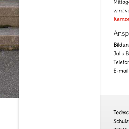
Mittag
wird v
Kernze
Ansp
Bildun
Julia 
Telefo
E-mail
Tecks
Schuls