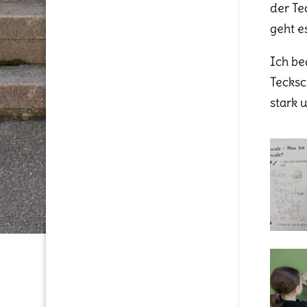
der Te
geht e
Ich be
Tecksc
stark 