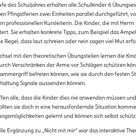
fe des Schuljahres erhalten alle Schulkinder 6 Übungsei
en Pfingstferien zwei Einheiten parallel durchgeführt, 
en professionellen Kursleiterin. Die Kinder, die mit Herr
tert. Sie erhalten konkrete Tipps, zum Beispiel das Ampel
e Regel, dass laut schreien oder nein sagen viel Mut erfor
hsel mit den theoretischen Übungsteilen lernen die Kind
urch Verschränken der Arme vor Schlägen schützen könne
ammergriff befreien können, wie sie durch den festen S
haltung Signale aussenden können.
ffen alle, dass die Kinder dies nie anwenden müssen und 
ollten sie doch in eine herausfordernde Situation kommen
ngsmöglichkeiten gelernt und können sich selbst schütz
olle Ergänzung zu „Nicht mit mir“ war das interaktive Th