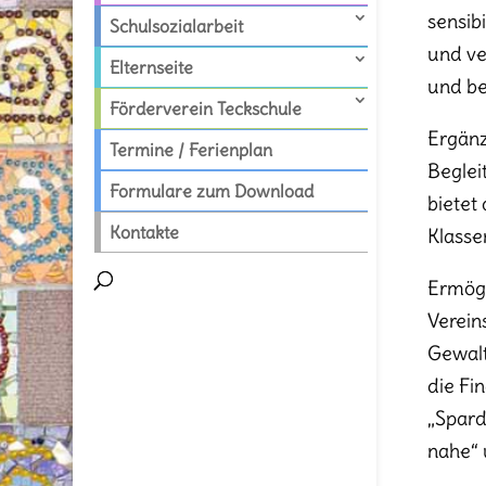
sensib
Schulsozialarbeit
und ve
Elternseite
und b
Förderverein Teckschule
Ergänz
Termine / Ferienplan
Beglei
Formulare zum Download
bietet
Kontakte
Klasse
Ermögl
Verein
Gewalt
die Fi
„Spard
nahe“ 