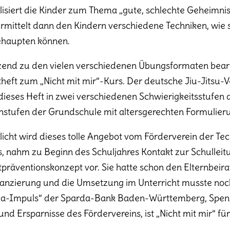
ilisiert die Kinder zum Thema „gute, schlechte Geheimnis
rmittelt dann den Kindern verschiedene Techniken, wie s
ehaupten können.
end zu den vielen verschiedenen Übungsformaten bear
theft zum „Nicht mit mir“-Kurs. Der deutsche Jiu-Jitsu
 dieses Heft in zwei verschiedenen Schwierigkeitsstufen 
nstufen der Grundschule mit altersgerechten Formulier
icht wird dieses tolle Angebot vom Förderverein der Tec
s, nahm zu Beginn des Schuljahres Kontakt zur Schulleitu
präventionskonzept vor. Sie hatte schon den Elternbeirat
nanzierung und die Umsetzung im Unterricht musste noc
a-Impuls“ der Sparda-Bank Baden-Württemberg, Spend
und Ersparnisse des Fördervereins, ist „Nicht mit mir“ für