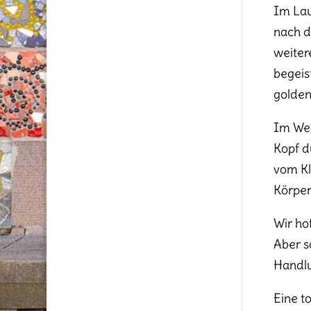
Im Lau
nach d
weiter
begeis
golden
Im Wec
Kopf d
vom Kl
Körper
Wir ho
Aber s
Handlu
Eine t