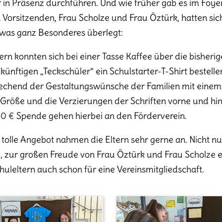
 in Präsenz durchführen. Und wie früher gab es im Foyer
 Vorsitzenden, Frau Scholze und Frau Öztürk, hatten si
was ganz Besonderes überlegt:
tern konnten sich bei einer Tasse Kaffee über die bisher
künftigen „Teckschüler“ ein Schulstarter-T-Shirt bestelle
echend der Gestaltungswünsche der Familien mit einem 
 Größe und die Verzierungen der Schriften vorne und hin
00 € Spende gehen hierbei an den Förderverein.
 tolle Angebot nahmen die Eltern sehr gerne an. Nicht nu
, zur großen Freude von Frau Öztürk und Frau Scholze en
huleltern auch schon für eine Vereinsmitgliedschaft.