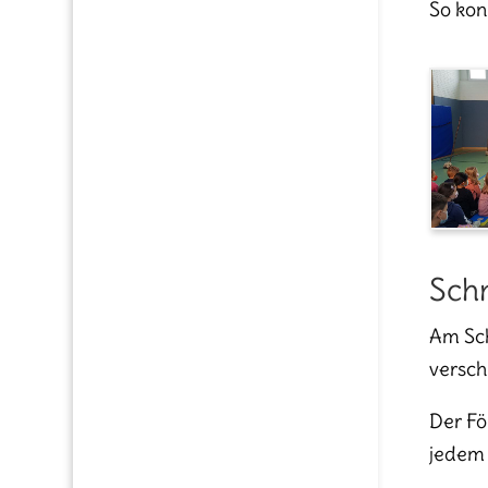
So kon
Sch
Am Sch
versch
Der Fö
jedem 