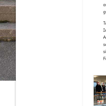
a
g
T
I
A
s
s
F