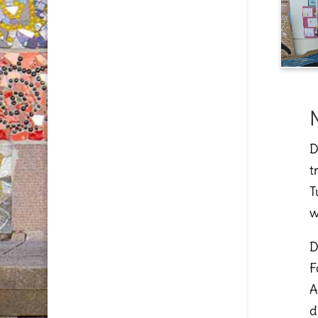
D
t
T
w
D
F
A
d