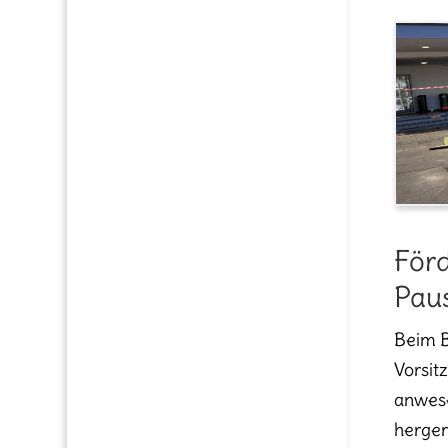
Förd
Pau
Beim B
Vorsit
anwese
herger