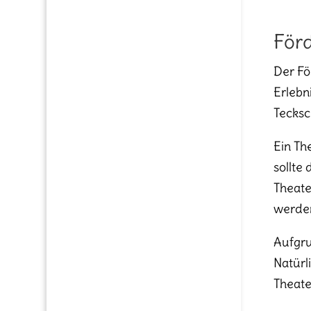
Förd
Der Fö
Erlebn
Tecksc
Ein Th
sollte
Theate
werde
Aufgru
Natürl
Theate