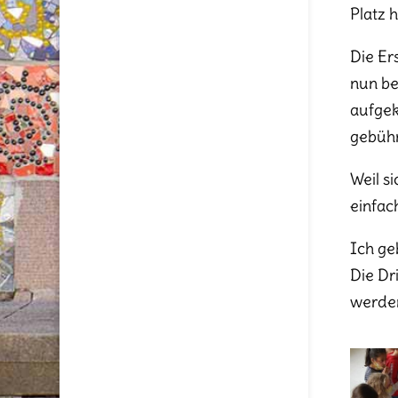
Platz 
Die Er
nun be
aufgek
gebühr
Weil s
einfac
Ich ge
Die Dr
werden