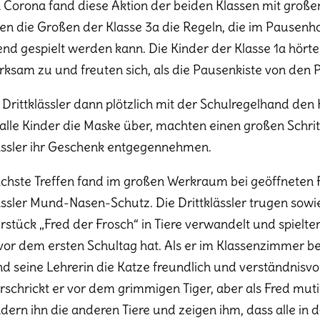
Corona fand diese Aktion der beiden Klassen mit großem
ten die Großen der Klasse 3a die Regeln, die im Pausenh
nd gespielt werden kann. Die Kinder der Klasse 1a hört
ksam zu und freuten sich, als die Pausenkiste von den
e Drittklässler dann plötzlich mit der Schulregelhand den 
alle Kinder die Maske über, machten einen großen Schri
ässler ihr Geschenk entgegennehmen.
chste Treffen fand im großen Werkraum bei geöffneten Fe
ässler Mund-Nasen-Schutz. Die Drittklässler trugen sowie
rstück „Fred der Frosch“ in Tiere verwandelt und spielt
vor dem ersten Schultag hat. Als er im Klassenzimmer be
nd seine Lehrerin die Katze freundlich und verständnisvol
rschrickt er vor dem grimmigen Tiger, aber als Fred muti
ern ihn die anderen Tiere und zeigen ihm, dass alle in d