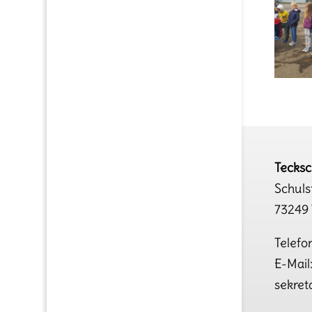
Tecks
Schuls
73249 
Telefo
E-Mail
sekret