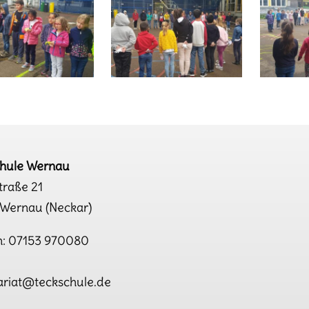
chule Wernau
traße 21
Wernau (Neckar)
n: 07153 970080
:
ariat@teckschule.de