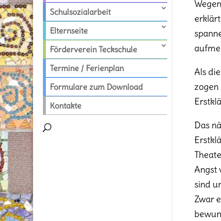
Wegen 
Schulsozialarbeit
erklär
Elternseite
spanne
aufmer
Förderverein Teckschule
Termine / Ferienplan
Als di
zogen 
Formulare zum Download
Erstkl
Kontakte
Das nä
Erstkl
Theate
Angst 
sind u
Zwar e
bewund