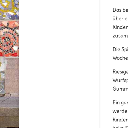
Das be
überle
Kinder
zusamm
Die Sp
Woche 
Riesig
Wurfsp
Gummit
Ein ga
werden
Kinder