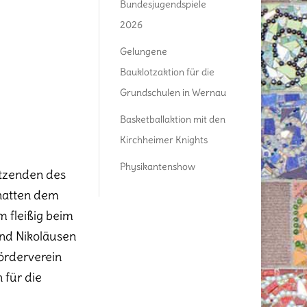
Bundesjugendspiele
2026
Gelungene
Bauklotzaktion für die
Grundschulen in Wernau
Basketballaktion mit den
Kirchheimer Knights
Physikantenshow
itzenden des
 hatten dem
m fleißig beim
und Nikoläusen
Förderverein
 für die