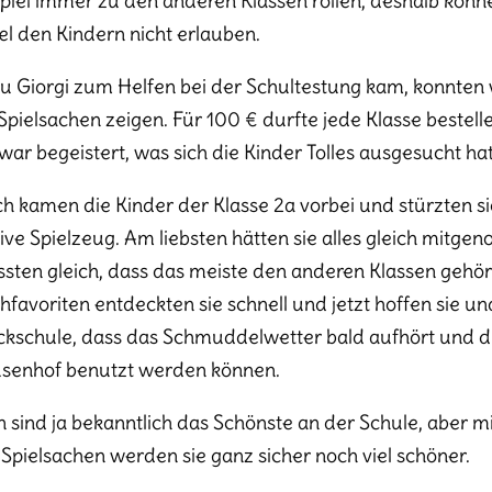
piel immer zu den anderen Klassen rollen, deshalb könn
iel den Kindern nicht erlauben.
au Giorgi zum Helfen bei der Schultestung kam, konnten w
 Spielsachen zeigen. Für 100 € durfte jede Klasse bestel
 war begeistert, was sich die Kinder Tolles ausgesucht ha
ich kamen die Kinder der Klasse 2a vorbei und stürzten s
tive Spielzeug. Am liebsten hätten sie alles gleich mitg
ssten gleich, dass das meiste den anderen Klassen gehör
favoriten entdeckten sie schnell und jetzt hoffen sie un
ckschule, dass das Schmuddelwetter bald aufhört und d
senhof benutzt werden können.
 sind ja bekanntlich das Schönste an der Schule, aber mi
Spielsachen werden sie ganz sicher noch viel schöner.