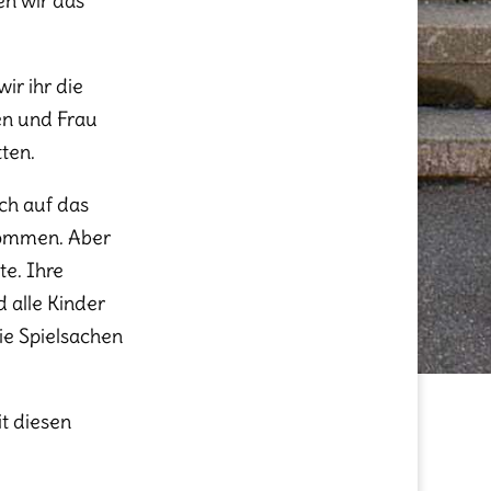
en wir das
ir ihr die
len und Frau
tten.
ich auf das
enommen. Aber
te. Ihre
d alle Kinder
ie Spielsachen
t diesen