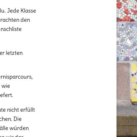
lu. Jede Klasse
brachten den
nschliste
er letzten
ernisparcours,
 wie
efert.
e nicht erfüllt
chen. Die
Bälle würden