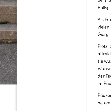
beim S
Ballsp
Als Fr
vielen
Giorgi
Plötzl
attrak
sie wu
Wunsch
der Te
im Pau
Pausen
neuen 